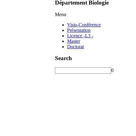
Département Biologie
Menu
Visio-Conférence
Présentation
Licence -L3 -
Master
Doctorat
Search
0