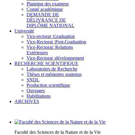
Planning des examens
Congé académique
DEMANDE DE
DÉLIVRANCE DE
DIPLÔME NATIONAL
Université
Vice-rectorat :Graduation
Vice-Rectorat :Post-Graduation
Vice-Rectorat: Relations
Extérieures
Vice-Rectorat :développement
RECHERCHE SCIENTIFIQUE
Laboratoires de Recherche
Thèses et mémoires soutenus
SNDL
Production scientifique
Ouvrages
Habilitations
ARCHIVES
Faculté des Sciences de la Nature et de la Vie