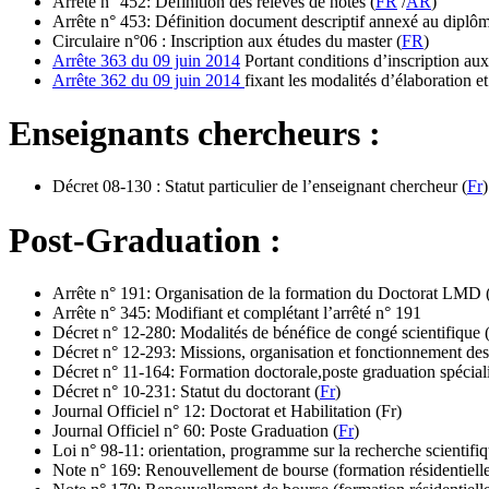
Arrête n° 452: Définition des relevés de notes (
FR
/
AR
)
Arrête n° 453: Définition document descriptif annexé au dipl
Circulaire n°06 : Inscription aux études du master (
FR
)
Arrête 363 du 09 juin 2014
Portant conditions d’inscription aux
Arrête 362 du 09 juin 2014
fixant les modalités d’élaboration 
Enseignants chercheurs :
Décret 08-130 : Statut particulier de l’enseignant chercheur (
Fr
)
Post-Graduation :
Arrête n° 191: Organisation de la formation du Doctorat LMD 
Arrête n° 345: Modifiant et complétant l’arrêté n° 191
Décret n° 12-280: Modalités de bénéfice de congé scientifique 
Décret n° 12-293: Missions, organisation et fonctionnement de
Décret n° 11-164: Formation doctorale,poste graduation spécialisé
Décret n° 10-231: Statut du doctorant (
Fr
)
Journal Officiel n° 12: Doctorat et Habilitation (Fr)
Journal Officiel n° 60: Poste Graduation (
Fr
)
Loi n° 98-11: orientation, programme sur la recherche scientifiq
Note n° 169: Renouvellement de bourse (formation résidentielle 