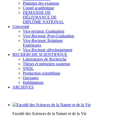
Planning des examens
Congé académique
DEMANDE DE
DÉLIVRANCE DE
DIPLÔME NATIONAL
Université
Vice-rectorat :Graduation
Vice-Rectorat :Post-Graduation
Vice-Rectorat: Relations
Extérieures
Vice-Rectorat :développement
RECHERCHE SCIENTIFIQUE
Laboratoires de Recherche
Thèses et mémoires soutenus
SNDL
Production scientifique
Ouvrages
Habilitations
ARCHIVES
Faculté des Sciences de la Nature et de la Vie